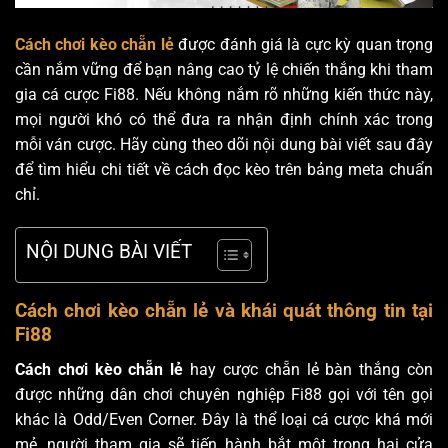
Cách chơi kèo chẵn lẻ
được đánh giá là cực kỳ quan trọng
cần nắm vững để bạn nâng cao tỷ lệ chiến thắng khi tham
gia cá cược Fi88. Nếu không nắm rõ những kiến thức này,
mọi người khó có thể đưa ra nhận định chính xác trong
mỗi ván cược. Hãy cùng theo dõi nội dung bài viết sau đây
để tìm hiểu chi tiết về cách đọc kèo trên bảng meta chuẩn
chỉ.
NỘI DUNG BÀI VIẾT
Cách chơi kèo chẵn lẻ và khái quát thông tin tại
Fi88
Cách chơi kèo chẵn lẻ
hay cược chẵn lẻ bàn thắng còn
được những dân chơi chuyên nghiệp Fi88 gọi với tên gọi
khác là Odd/Even Corner. Đây là thể loại cá cược khá mới
mẻ, người tham gia sẽ tiến hành bắt một trong hai cửa