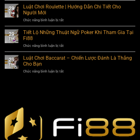
Cơ
Thần
Chọn
Luật Chơi Roulette | Hướng Dẫn Chi Tiết Cho
Bản
Kê
29
Chiến
Và
Người Mới
Nổi
Th4
Kê
Chi
Tiếng
ở
Chức năng bình luận bị tắt
–
Tiết
Luật
Bí
Dành
Chơi
Tiết Lộ Những Thuật Ngữ Poker Khi Tham Gia Tại
Kíp
Cho
29
Roulette
Tạo
Fi88
Người
Th4
|
Nên
Mới
ở
Chức năng bình luận bị tắt
Hướng
Những
Tiết
Dẫn
Chiến
Lộ
Luật Chơi Baccarat – Chiến Lược Đánh Là Thắng
Chi
Binh
29
Những
Tiết
Cho Bạn
Bất
Th4
Thuật
Cho
Bại
ở
Chức năng bình luận bị tắt
Ngữ
Người
Luật
Poker
Mới
Chơi
Khi
Baccarat
Tham
–
Gia
Chiến
Tại
Lược
Fi88
Đánh
Là
Thắng
Cho
Bạn