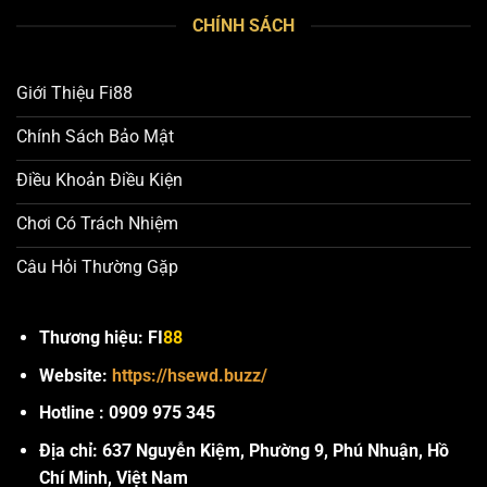
CHÍNH SÁCH
Giới Thiệu Fi88
Chính Sách Bảo Mật
Điều Khoản Điều Kiện
Chơi Có Trách Nhiệm
Câu Hỏi Thường Gặp
Thương hiệu:
FI
88
Website:
https://hsewd.buzz/
Hotline : 0909 975 345
Địa chỉ: 637 Nguyễn Kiệm, Phường 9, Phú Nhuận, Hồ
Chí Minh, Việt Nam