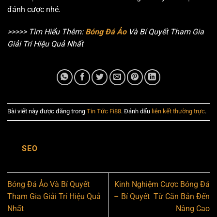
đánh cược nhé.
>>>>> Tìm Hiểu Thêm:
Bóng Đá Ảo
Và Bí Quyết Tham Gia
Giải Trí Hiệu Quả Nhất
Bài viết này được đăng trong
Tin Tức Fi88
. Đánh dấu
liên kết thường trực
.
SEO
Bóng Đá Ảo Và Bí Quyết
Kinh Nghiệm Cược Bóng Đá
Tham Gia Giải Trí Hiệu Quả
– Bí Quyết Từ Căn Bản Đến
Nhất
Nâng Cao