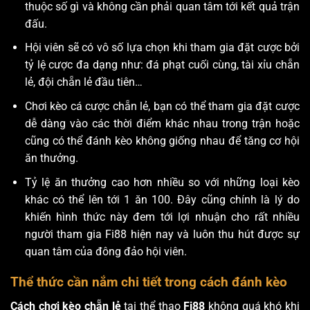
thuộc số gì và không cần phải quan tâm tới kết quả trận
đấu.
Hội viên sẽ có vô số lựa chọn khi tham gia đặt cược bởi
tỷ lệ cược đa dạng như: đá phạt cuối cùng, tài xỉu chẵn
lẻ, đội chẵn lẻ đầu tiên…
Chơi kèo cá cược chẵn lẻ, bạn có thể tham gia đặt cược
dễ dàng vào các thời điểm khác nhau trong trận hoặc
cũng có thể đánh kèo không giống nhau để tăng cơ hội
ăn thưởng.
Tỷ lệ ăn thưởng cao hơn nhiều so với những loại kèo
khác có thể lên tới 1 ăn 100. Đây cũng chính là lý do
khiến hình thức này đem tới lợi nhuận cho rất nhiều
người tham gia Fi88 hiện nay và luôn thu hút được sự
quan tâm của đông đảo hội viên.
Thể thức cần nắm chi tiết trong cách đánh kèo
Cách chơi kèo chẵn lẻ
tại thể thao
Fi88
không quá khó khi