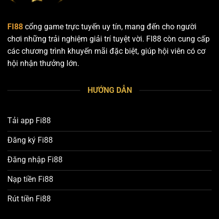
FI88
cổng game trực tuyến uy tín, mang đến cho người
chơi những trải nghiệm giải trí tuyệt vời. FI88 còn cung cấp
các chương trình khuyến mãi đặc biệt, giúp hội viên có cơ
hội nhận thưởng lớn.
HƯỚNG DẪN
Tải app Fi88
Đăng ký Fi88
Đăng nhập Fi88
Nạp tiền Fi88
Rút tiền Fi88