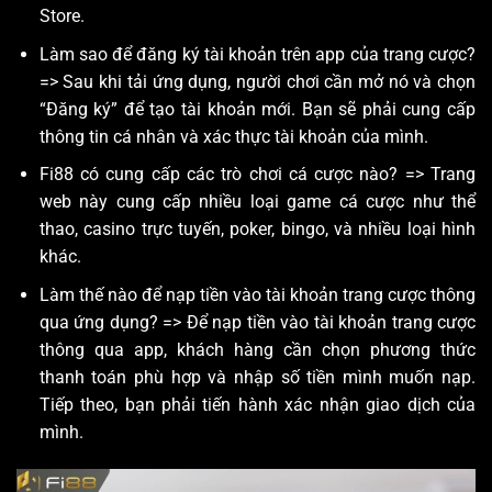
Store.
Làm sao để đăng ký tài khoản trên app của trang cược?
=> Sau khi tải ứng dụng, người chơi cần mở nó và chọn
“Đăng ký” để tạo tài khoản mới. Bạn sẽ phải cung cấp
thông tin cá nhân và xác thực tài khoản của mình.
Fi88 có cung cấp các trò chơi cá cược nào? => Trang
web này cung cấp nhiều loại game cá cược như thể
thao, casino trực tuyến, poker, bingo, và nhiều loại hình
khác.
Làm thế nào để nạp tiền vào tài khoản trang cược thông
qua ứng dụng? => Để nạp tiền vào tài khoản trang cược
thông qua app, khách hàng cần chọn phương thức
thanh toán phù hợp và nhập số tiền mình muốn nạp.
Tiếp theo, bạn phải tiến hành xác nhận giao dịch của
mình.