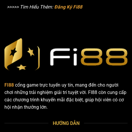
>>>>> Tìm Hiểu Thêm:
Đăng Ký Fi88
FI88
cổng game trực tuyến uy tín, mang đến cho người
chơi những trải nghiệm giải trí tuyệt vời. FI88 còn cung cấp
các chương trình khuyến mãi đặc biệt, giúp hội viên có cơ
hội nhận thưởng lớn.
HƯỚNG DẪN