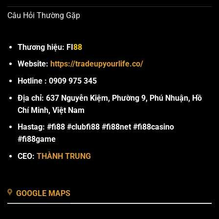
Câu Hỏi Thường Gặp
Thương hiệu:
FI
88
Website:
https://tradeupyourlife.co/
Hotline : 0909 975 345
Địa chỉ: 637 Nguyễn Kiệm, Phường 9, Phú Nhuận, Hồ
Chí Minh, Việt Nam
Hastag: #fi88 #clubfi88 #fi88net #fi88casino
#fi88game
CEO:
THÀNH TRUNG
GOOGLE MAPS