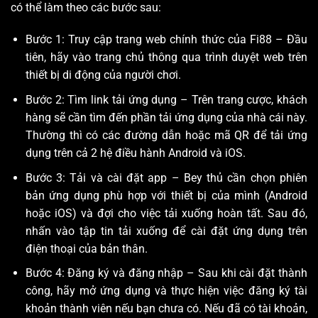
có thể làm theo các bước sau:
Bước 1: Truy cập trang web chính thức của Fi88 – Đầu
tiên, hãy vào trang chủ thông qua trình duyệt web trên
thiết bị di động của người chơi.
Bước 2: Tìm link tải ứng dụng – Trên trang cược, khách
hàng sẽ cần tìm đến phần tải ứng dụng của nhà cái này.
Thường thì có các đường dẫn hoặc mã QR để tải ứng
dụng trên cả 2 hệ điều hành Android và iOS.
Bước 3: Tải và cài đặt app – Bey thủ cần chọn phiên
bản ứng dụng phù hợp với thiết bị của mình (Android
hoặc iOS) và đợi cho việc tải xuống hoàn tất. Sau đó,
nhấn vào tập tin tải xuống để cài đặt ứng dụng trên
điện thoại của bản thân.
Bước 4: Đăng ký và đăng nhập – Sau khi cài đặt thành
công, hãy mở ứng dụng và thực hiện việc đăng ký tài
khoản thành viên nếu bạn chưa có. Nếu đã có tài khoản,