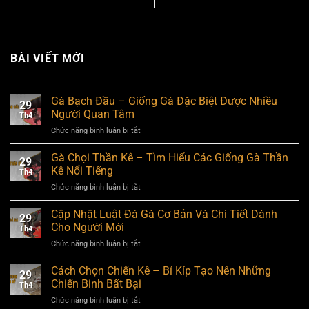
BÀI VIẾT MỚI
Gà Bạch Đầu – Giống Gà Đặc Biệt Được Nhiều
29
Người Quan Tâm
Th4
ở
Chức năng bình luận bị tắt
Gà
Bạch
Gà Chọi Thần Kê – Tìm Hiểu Các Giống Gà Thần
29
Đầu
Kê Nổi Tiếng
Th4
–
ở
Chức năng bình luận bị tắt
Giống
Gà
Gà
Chọi
Cập Nhật Luật Đá Gà Cơ Bản Và Chi Tiết Dành
Đặc
29
Thần
Biệt
Cho Người Mới
Th4
Kê
Được
ở
Chức năng bình luận bị tắt
–
Nhiều
Cập
Tìm
Người
Nhật
Cách Chọn Chiến Kê – Bí Kíp Tạo Nên Những
Hiểu
Quan
29
Luật
Các
Chiến Binh Bất Bại
Tâm
Th4
Đá
Giống
ở
Chức năng bình luận bị tắt
Gà
Gà