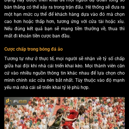
bàn thắng có thể xảy ra trong trận đấu. Hệ thống sẽ đưa ra
một hạn mức cụ thể để khách hàng dựa vào đó mà chọn
cao hơn hoặc thấp hơn, tương ứng với cửa tài hoặc xỉu.
Nếu đúng kết quả bạn sẽ mang tiền thưởng về, thua thì
mất đi khoản tiền cược ban đầu.
Cược chấp trong bóng đá ảo
Tương tự như ở thực tế, mọi người sẽ nhận về tỷ số chấp
giữa hai đội khi nhà cái triển khai kèo. Mọi thành viên căn
cứ vào nhiều nguồn thông tin khác nhau để lựa chọn cho
mình chính xác cửa nên bắt nhất. Tùy thuộc vào độ mạnh
yếu mà nhà cái sẽ triển khai tỷ lệ phù hợp.