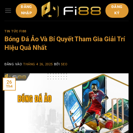
Bỏ
ĐĂNG
ĐĂNG
qua
NHẬP
KÝ
nội
dung
TIN TỨC FI88
Bóng Đá Ảo Và Bí Quyết Tham Gia Giải Trí
Hiệu Quả Nhất
ĐĂNG VÀO
THÁNG 4 26, 2025
BỞI
SEO
26
Th4