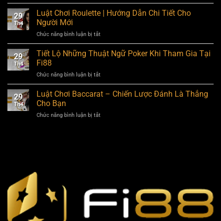
Cách
Cơ
Thần
Chọn
Luật Chơi Roulette | Hướng Dẫn Chi Tiết Cho
Bản
Kê
29
Chiến
Và
Người Mới
Nổi
Th4
Kê
Chi
Tiếng
ở
Chức năng bình luận bị tắt
–
Tiết
Luật
Bí
Dành
Chơi
Tiết Lộ Những Thuật Ngữ Poker Khi Tham Gia Tại
Kíp
Cho
29
Roulette
Tạo
Fi88
Người
Th4
|
Nên
Mới
ở
Chức năng bình luận bị tắt
Hướng
Những
Tiết
Dẫn
Chiến
Lộ
Luật Chơi Baccarat – Chiến Lược Đánh Là Thắng
Chi
Binh
29
Những
Tiết
Cho Bạn
Bất
Th4
Thuật
Cho
Bại
ở
Chức năng bình luận bị tắt
Ngữ
Người
Luật
Poker
Mới
Chơi
Khi
Baccarat
Tham
–
Gia
Chiến
Tại
Lược
Fi88
Đánh
Là
Thắng
Cho
Bạn