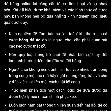
đá bóng online lại càng cần tới sự linh hoạt và sự nhạy
bén. Khi đã hiểu được khái niệm và các hình thức cá cược
này, bạn không nên bỏ qua những kinh nghiệm chơi hiệu
quả dưới đây:
Kinh nghiệm để đảm bảo sự “an toàn” khi tham gia cá
cược
bóng đá ảo
đó là người chơi cần phải quan sát
các kèo cược thật kỹ.
Nắm quy luật trong trò chơi để nhận biết sự thay đổi
làm ảnh hưởng đến trận đấu và đội bóng.
Người chơi không nên đánh liên tục vào nhiều trận bóng
trong cùng một lúc mà hãy ngắt quãng từng trận và chú
ý đến việc soi kèo một cách thật kỹ càng.
Thực hiện phân tích một cách logic để đưa được dự
đoán hợp lý nếu muốn chinh phục kèo.
Luôn luôn nắm bắt thông tin liên quan đến hai đội để có