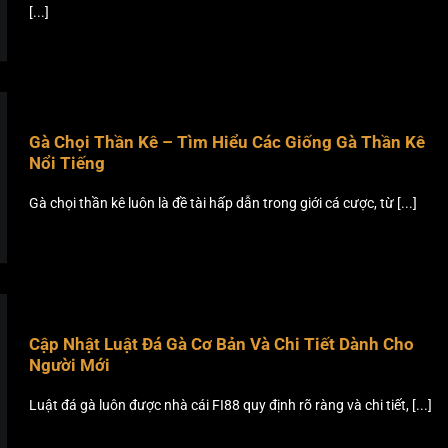
[...]
Gà Chọi Thần Kê – Tìm Hiểu Các Giống Gà Thần Kê
Nổi Tiếng
Gà chọi thần kê luôn là đề tài hấp dẫn trong giới cá cược, từ [...]
Cập Nhật Luật Đá Gà Cơ Bản Và Chi Tiết Dành Cho
Người Mới
Luật đá gà luôn được nhà cái FI88 quy định rõ ràng và chi tiết, [...]