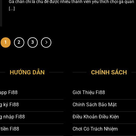
Gà chân chì là chủ đề được nhiều thành viên yêu thích chọi gà quan
[...]
1
2
3
HƯỚNG DẪN
CHÍNH SÁCH
app Fi88
Giới Thiệu Fi88
 ký Fi88
Chính Sách Bảo Mật
g nhập Fi88
Điều Khoản Điều Kiện
tiền Fi88
Chơi Có Trách Nhiệm