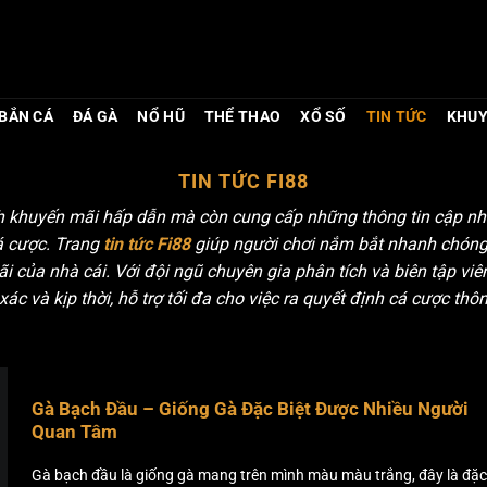
BẮN CÁ
ĐÁ GÀ
NỔ HŨ
THỂ THAO
XỔ SỐ
TIN TỨC
KHUY
TIN TỨC FI88
h khuyến mãi hấp dẫn mà còn cung cấp những thông tin cập nhật 
á cược. Trang
tin tức Fi88
giúp người chơi nắm bắt nhanh chóng 
ãi của nhà cái. Với đội ngũ chuyên gia phân tích và biên tập vi
ác và kịp thời, hỗ trợ tối đa cho việc ra quyết định cá cược thô
Gà Bạch Đầu – Giống Gà Đặc Biệt Được Nhiều Người
Quan Tâm
Gà bạch đầu là giống gà mang trên mình màu màu trắng, đây là đặc