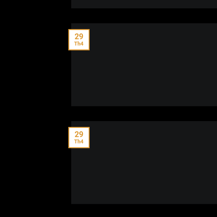
29
Th4
29
Th4