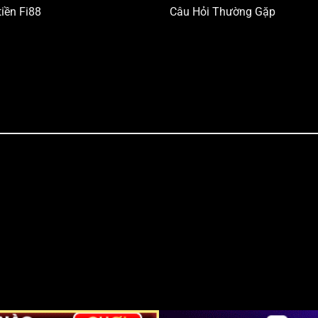
tiền Fi88
Câu Hỏi Thường Gặp