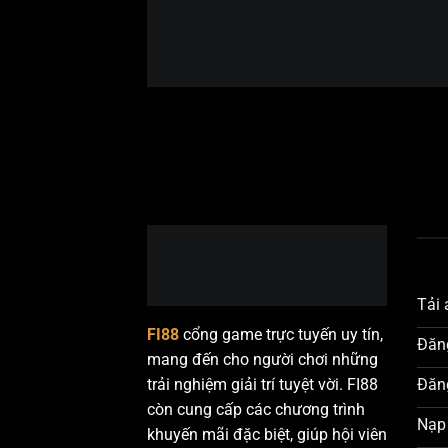
Tải 
FI88
cổng game trực tuyến uy tín,
Đăng
mang đến cho người chơi những
trải nghiệm giải trí tuyệt vời. FI88
Đăn
còn cung cấp các chương trình
Nạp 
khuyến mãi đặc biệt, giúp hội viên