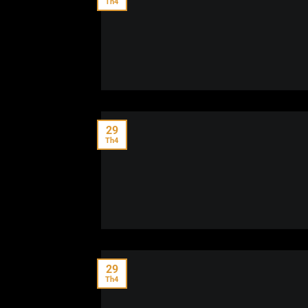
Th4
29
Th4
29
Th4