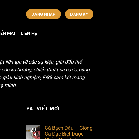
ĐĂNG NHẬP
ĐĂNG KÝ
ẾN MÃI
LIÊN HỆ
liên tục về các sự kiện, giải đấu thể
các xu hướng, chiến thuật cá cược, cũng
ên giàu kinh nghiệm, Fi88 cam kết mang
ng minh.
BÀI VIẾT MỚI
Gà Bạch Đầu – Giống
29
Gà Đặc Biệt Được
Th4