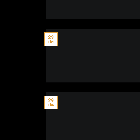
29
Th4
29
Th4