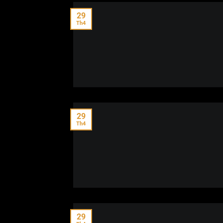
29
Th4
29
Th4
29