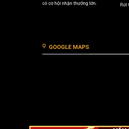
có cơ hội nhận thưởng lớn.
Rút 
GOOGLE MAPS