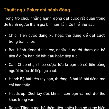
Thuật ngữ Poker chỉ hành động
Trong trò chơi, những hành động đặt cược rất quan trọng
để tránh người tham gia bị nhầm lẫn. Cụ thể như sau:
Chip: Tiền cược dạng xu hoặc thẻ dùng để đặt cược
trong trận chơi.
Bet: Hành động đặt cược, nghĩa là người tham gia bỏ
tiền ở giữa bàn để bắt đầu hoặc tiếp tục.
Call: Chấp nhận theo cược, tức là bạn bỏ số tiền bằng
người trước để tiếp tục chơi.
Hand: Bộ bài trên tay bạn, thường là hai lá bài riêng mà
chỉ bạn thấy.
Heads up: Chơi tay đôi, khi chỉ còn bạn và một đối thủ
khác trong ván.
Raise: Tăng cược, bỏ thêm tiền nhiều hơn số cược hiện