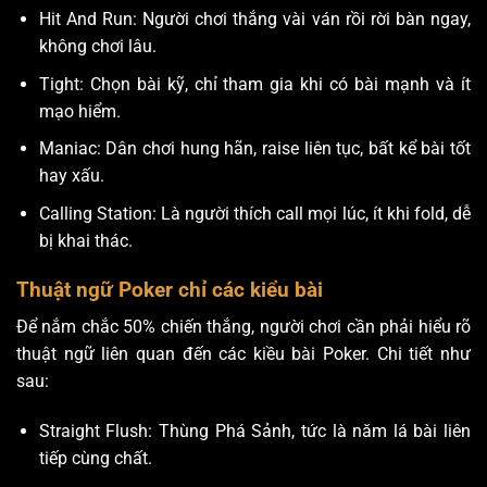
Hit And Run: Người chơi thắng vài ván rồi rời bàn ngay,
không chơi lâu.
Tight: Chọn bài kỹ, chỉ tham gia khi có bài mạnh và ít
mạo hiểm.
Maniac: Dân chơi hung hãn, raise liên tục, bất kể bài tốt
hay xấu.
Calling Station: Là người thích call mọi lúc, ít khi fold, dễ
bị khai thác.
Thuật ngữ Poker chỉ các kiểu bài
Để nắm chắc 50% chiến thắng, người chơi cần phải hiểu rõ
thuật ngữ liên quan đến các kiều bài Poker. Chi tiết như
sau:
Straight Flush: Thùng Phá Sảnh, tức là năm lá bài liên
tiếp cùng chất.