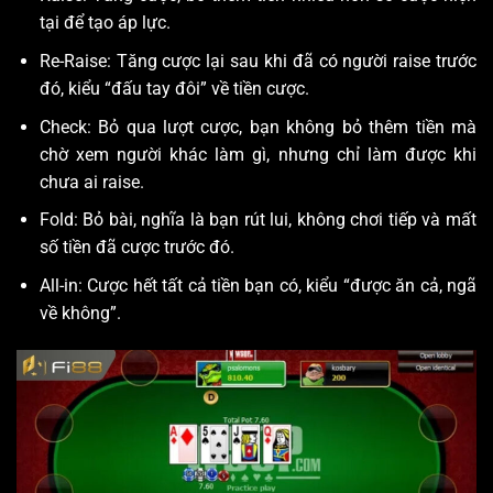
tại để tạo áp lực.
Re-Raise: Tăng cược lại sau khi đã có người raise trước
đó, kiểu “đấu tay đôi” về tiền cược.
Check: Bỏ qua lượt cược, bạn không bỏ thêm tiền mà
chờ xem người khác làm gì, nhưng chỉ làm được khi
chưa ai raise.
Fold: Bỏ bài, nghĩa là bạn rút lui, không chơi tiếp và mất
số tiền đã cược trước đó.
All-in: Cược hết tất cả tiền bạn có, kiểu “được ăn cả, ngã
về không”.