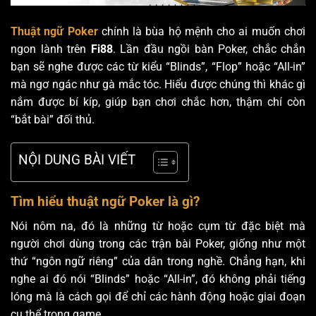
Thuật ngữ Poker
chính là bùa hộ mệnh cho ai muốn chơi
ngon lành trên
Fi88
. Lần đầu ngồi bàn Poker, chắc chắn
bạn sẽ nghe được các từ kiểu “Blinds”, “Flop” hoặc “All-in”
mà ngơ ngác như gà mắc tóc. Hiểu được chúng thì khác gì
nắm được bí kíp, giúp bạn chơi chắc hơn, thậm chí còn
“bắt bài” đối thủ.
NỘI DUNG BÀI VIẾT
Tìm hiểu thuật ngữ Poker là gì?
Nói nôm na, đó là những từ hoặc cụm từ đặc biệt mà
người chơi dùng trong các trận bài Poker, giống như một
thứ “ngôn ngữ riêng” của dân trong nghề. Chẳng hạn, khi
nghe ai đó nói “Blinds” hoặc “All-in”, đó không phải tiếng
lóng mà là cách gọi để chỉ các hành động hoặc giai đoạn
cụ thể trong game.