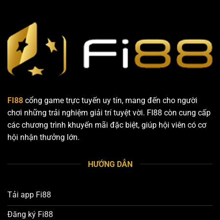
Chiến
Tại
Lược
Fi88
Đánh
Là
Thắng
Cho
Bạn
FI88
cổng game trực tuyến uy tín, mang đến cho người
chơi những trải nghiệm giải trí tuyệt vời. FI88 còn cung cấp
các chương trình khuyến mãi đặc biệt, giúp hội viên có cơ
hội nhận thưởng lớn.
HƯỚNG DẪN
Tải app Fi88
Đăng ký Fi88