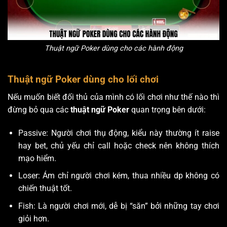
Thuật ngữ Poker dùng cho các hành động
Thuật ngữ Poker dùng cho lối chơi
Nếu muốn biết đối thủ của mình có lối chơi như thế nào thì
đừng bỏ qua các
thuật ngữ Poker
quan trọng bên dưới:
Passive: Người chơi thụ động, kiểu này thường ít raise
hay bet, chủ yếu chỉ call hoặc check nên không thích
mạo hiểm.
Loser: Ám chỉ người chơi kém, thua nhiều dp không có
chiến thuật tốt.
Fish: Là người chơi mới, dễ bị “săn” bởi những tay chơi
giỏi hơn.