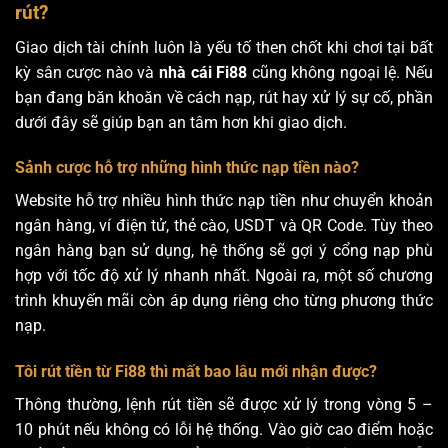
rút?
Giao dịch tài chính luôn là yếu tố then chốt khi chơi tại bất
kỳ sân cược nào và
nhà cái Fi88
cũng không ngoại lệ. Nếu
bạn đang băn khoăn về cách nạp, rút hay xử lý sự cố, phần
dưới đây sẽ giúp bạn an tâm hơn khi giao dịch.
Sảnh cược hỗ trợ những hình thức nạp tiền nào?
Website hỗ trợ nhiều hình thức nạp tiền như chuyển khoản
ngân hàng, ví điện tử, thẻ cào, USDT và QR Code. Tùy theo
ngân hàng bạn sử dụng, hệ thống sẽ gợi ý cổng nạp phù
hợp với tốc độ xử lý nhanh nhất. Ngoài ra, một số chương
trình khuyến mãi còn áp dụng riêng cho từng phương thức
nạp.
Tôi rút tiền từ Fi88 thì mất bao lâu mới nhận được?
Thông thường, lệnh rút tiền sẽ được xử lý trong vòng 5 –
10 phút nếu không có lỗi hệ thống. Vào giờ cao điểm hoặc