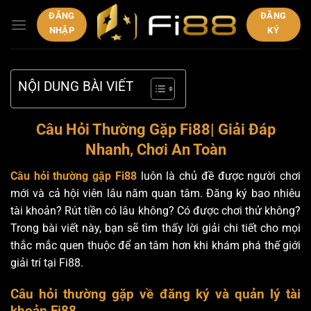
Bỏ
ĐĂNG
ĐĂNG
qua
NHẬP
KÝ
nội
dung
NỘI DUNG BÀI VIẾT
Câu Hỏi Thường Gặp Fi88| Giải Đáp
Nhanh, Chơi An Toàn
Câu hỏi thường gặp Fi88
luôn là chủ đề được người chơi
mới và cả hội viên lâu năm quan tâm. Đăng ký bao nhiêu
tài khoản? Rút tiền có lâu không? Có được chơi thử không?
Trong bài viết này, bạn sẽ tìm thấy lời giải chi tiết cho mọi
thắc mắc quen thuộc để an tâm hơn khi khám phá thế giới
giải trí tại Fi88.
Câu hỏi thường gặp về đăng ký và quản lý tài
khoản Fi88