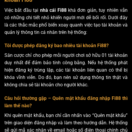
Việc bắt đầu tại
nhà cái Fi88
khá đơn giản, tuy nhiên vẫn
có những chi tiết nhỏ khiến người mới dễ bối rối. Dưới đây
là các thắc mắc phổ biến xoay quanh việc tạo tài khoản và
quản lý thông tin cá nhân trên hệ thống:
Tôi được phép đăng ký bao nhiêu tài khoản Fi88?
Sân cược chỉ cho phép mỗi người chơi sở hữu 01 tài khoản
duy nhất để đảm bảo tính công bằng. Nếu hệ thống phát
hiện đăng ký trùng lặp, các tài khoản liên quan có thể bị
khóa vĩnh viễn. Do đó, bạn nên sử dụng thông tin thật và
không chia sẻ tài khoản cho người khác.
Câu hỏi thường gặp – Quên mật khẩu đăng nhập Fi88 thì
làm thế nào?
Khi quên mật khẩu, bạn chỉ cần nhấn vào “Quên mật khẩu”
trên giao diện đăng nhập và làm theo hướng dẫn. Hệ thống
sẽ gửi mã xác nhận về email hoặc số điện thoại chính chủ