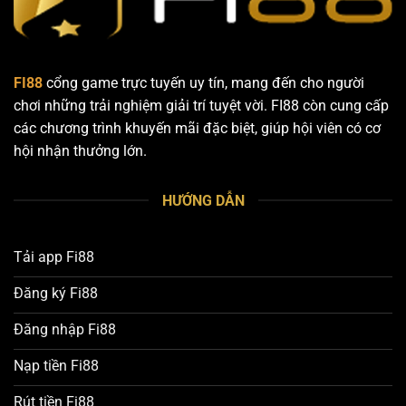
FI88
cổng game trực tuyến uy tín, mang đến cho người
chơi những trải nghiệm giải trí tuyệt vời. FI88 còn cung cấp
các chương trình khuyến mãi đặc biệt, giúp hội viên có cơ
hội nhận thưởng lớn.
HƯỚNG DẪN
Tải app Fi88
Đăng ký Fi88
Đăng nhập Fi88
Nạp tiền Fi88
Rút tiền Fi88