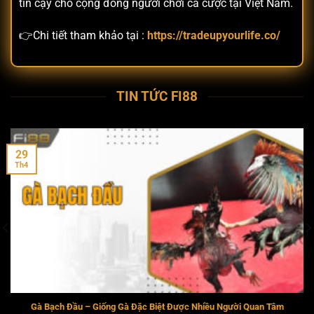
tin cậy cho cộng đồng người chơi cá cược tại Việt Nam.
👉Chi tiết tham khảo tại :
https://tradeupyourlife.co/
TIN TỨC FI88
29
Th4
Gà Bạch Đầu – Giống Gà Đặc Biệt Được Nhiều Người Quan Tâm