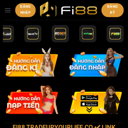
Bỏ
ĐĂNG
ĐĂNG
qua
NHẬP
KÝ
nội
dung
FI88 TRADEUPYOURLIFE.CO ✔️ LINK