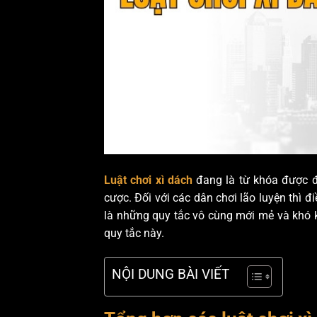
Luật chơi xì dách
đang là từ khóa được đ
cược. Đối với các dân chơi lão luyện thì 
là những quy tắc vô cùng mới mẻ và khó kh
quy tắc này.
NỘI DUNG BÀI VIẾT