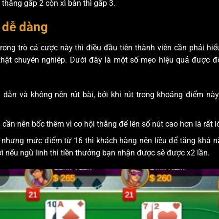
ẽ thắng gấp 2 còn xì bàn thì gấp 3.
g dễ dàng
ong trò cá cược này thì điều đầu tiên thành viên cần phải hiể
hật chuyên nghiệp. Dưới đây là một số mẹo hiệu quả được đ
dằn và không nên rút bài, bởi khi rút trong khoảng điểm này
 cần nên bốc thêm vì cơ hội thắng để lên số nút cao hơn là rất l
á nhưng mức điểm từ 16 thì khách hàng nên liều để tăng khả 
i nếu ngũ linh thì tiền thưởng bạn nhận được sẽ được x2 lần.