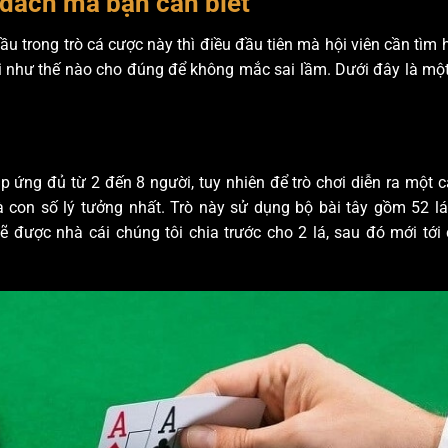
 dách mà bạn cần biết
u trong trò cá cược này thì điều đầu tiên mà hội viên cần tìm 
 như thế nào cho đúng để không mắc sai lầm. Dưới đây là mộ
p ứng đủ từ 2 đến 8 người, tuy nhiên để trò chơi diễn ra một 
à con số lý tưởng nhất. Trò này sử dụng bộ bài tây gồm 52 l
 được nhà cái chúng tôi chia trước cho 2 lá, sau đó mới tới