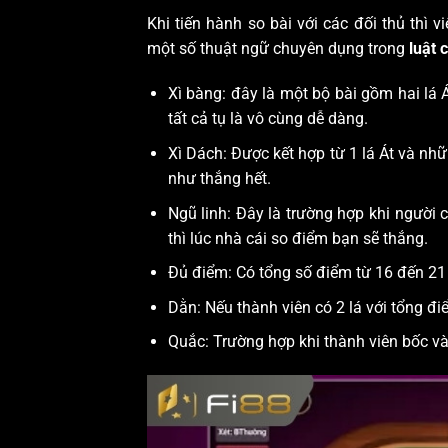
Khi tiến hành so bài với các đối thủ thì
một số thuật ngữ chuyên dụng trong
luật 
Xì bàng: đây là một bộ bài gồm hai lá Á
tất cả tụ là vô cùng dễ dàng.
Xì Dách: Được kết hợp từ 1 lá Át và nhữn
như thắng hết.
Ngũ linh: Đây là trường hợp khi người
thì lúc nhà cái so điểm bạn sẽ thắng.
Đủ điểm: Có tổng số điểm từ 16 đến 21 t
Dằn: Nếu thành viên có 2 lá với tổng đi
Quắc: Trường hợp khi thành viên bốc và