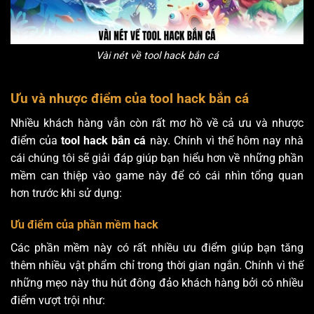
Vài nét về tool hack bắn cá
Ưu và nhược điểm của tool hack bắn cá
Nhiều khách hàng vẫn còn rất mơ hồ về cả ưu và nhược
điểm của
tool hack bắn cá
này. Chính vì thế hôm nay nhà
cái chúng tôi sẽ giải đáp giúp bạn hiểu hơn về những phần
mềm can thiệp vào game này để có cái nhìn tổng quan
hơn trước khi sử dụng:
Ưu điểm của phần mềm hack
Các phần mềm này có rất nhiều ưu điểm giúp bạn tăng
thêm nhiều vật phẩm chỉ trong thời gian ngắn. Chính vì thế
những mẹo này thu hút đông đảo khách hàng bởi có nhiều
điểm vượt trội như: