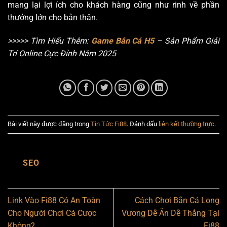
mang lại lợi ích cho khách hàng cũng như rinh về phần
thưởng lớn cho bản thân.
>>>>> Tìm Hiểu Thêm:
Game Bắn Cá H5
– Sản Phẩm Giải
Trí Online Cực Đỉnh Năm 2025
Bài viết này được đăng trong
Tin Tức Fi88
. Đánh dấu
liên kết thường trực
.
SEO
Link Vào Fi88 Có An Toàn
Cách Chơi Bắn Cá Long
Cho Người Chơi Cá Cược
Vương Dễ Ăn Dễ Thắng Tại
Không?
Fi88