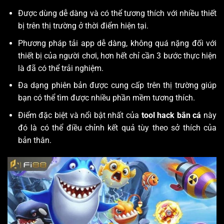
Được dùng dễ dàng và có thể tương thích với nhiều thiết
bị trên thị trường ở thời điểm hiện tại.
Phương pháp tải app dễ dàng, không quá nặng đối với
thiết bị của người chơi, hơn hết chỉ cần 3 bước thực hiện
là đã có thể trải nghiệm.
Đa dạng phiên bản được cung cấp trên thị trường giúp
bạn có thể tìm được nhiều phần mềm tương thích.
Điểm đặc biệt và nổi bật nhất của
tool hack bắn cá
này
đó là có thể điều chỉnh kết quả tùy theo sở thích của
bản thân.