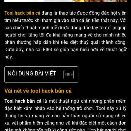
Tool hack bắn cá
đang là thao tác được đông đảo hội viên
tìm hiểu trước khi tham gia vào săn cá ăn tiền thật này. Với
các chiến thuật mạnh mẽ được đông đảo tay to để lại giúp
người chơi tăng tối đa khả năng mang về cho mình nhiều
phần thưởng hấp dẫn khi tiêu diệt thuỷ quái thành công.
Dưới đây, nhà cái FI88 sẽ giúp bạn hiểu hơn về thuật ngữ
này.
NỘI DUNG BÀI VIẾT
Vài nét về tool hack bắn cá
Tool hack bắn cá
là một thuật ngữ chỉ những phần mềm
đặc biệt xâm nhập vào hệ thống trò chơi. Tool này xử lý
thông tin và mang về cho bản thân người sử dụng nhiều
xu, vật phẩm hiếm cũng như vũ khí đặc biệt một cách đơn
giản mà không tốn bất kì công sức nào. Hơn hết người chơi