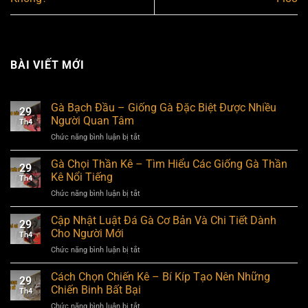
BÀI VIẾT MỚI
Gà Bạch Đầu – Giống Gà Đặc Biệt Được Nhiều
29
Người Quan Tâm
Th4
ở
Chức năng bình luận bị tắt
Gà
Bạch
Gà Chọi Thần Kê – Tìm Hiểu Các Giống Gà Thần
29
Đầu
Kê Nổi Tiếng
Th4
–
ở
Chức năng bình luận bị tắt
Giống
Gà
Gà
Chọi
Cập Nhật Luật Đá Gà Cơ Bản Và Chi Tiết Dành
Đặc
29
Thần
Biệt
Cho Người Mới
Th4
Kê
Được
ở
Chức năng bình luận bị tắt
–
Nhiều
Cập
Tìm
Người
Nhật
Cách Chọn Chiến Kê – Bí Kíp Tạo Nên Những
Hiểu
Quan
29
Luật
Các
Chiến Binh Bất Bại
Tâm
Th4
Đá
Giống
ở
Chức năng bình luận bị tắt
Gà