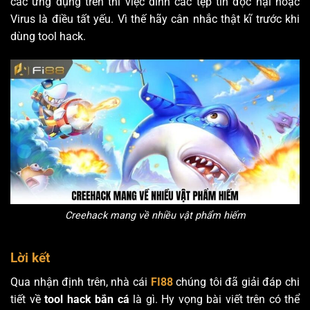
các ứng dụng trên thì việc dính các tệp tin độc hại hoặc
Virus là điều tất yếu. Vì thế hãy cân nhắc thật kĩ trước khi
dùng tool hack.
Creehack mang về nhiều vật phẩm hiếm
Lời kết
Qua nhận định trên, nhà cái
FI88
chúng tôi đã giải đáp chi
tiết về
tool hack bắn cá
là gì. Hy vọng bài viết trên có thể