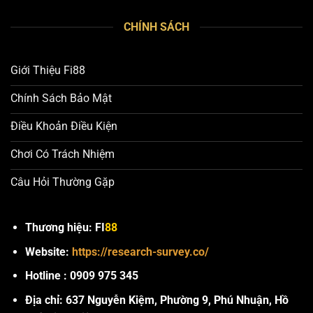
CHÍNH SÁCH
Giới Thiệu Fi88
Chính Sách Bảo Mật
Điều Khoản Điều Kiện
Chơi Có Trách Nhiệm
Câu Hỏi Thường Gặp
Thương hiệu:
FI
88
Website:
https://research-survey.co/
Hotline : 0909 975 345
Địa chỉ: 637 Nguyễn Kiệm, Phường 9, Phú Nhuận, Hồ