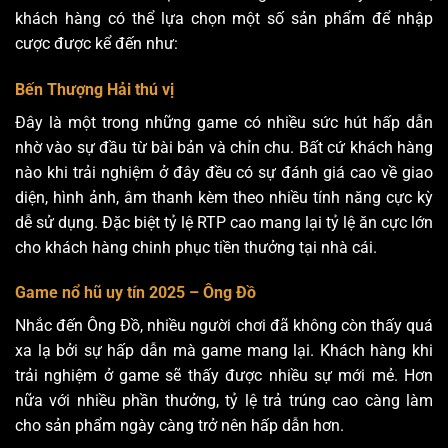
khách hàng có thể lựa chọn một số sản phẩm để nhập
cược được kể đến như:
Bến Thượng Hải thú vị
Đây là một trong những game có nhiều sức hút hấp dẫn
nhờ vào sự đầu từ bài bản và chỉn chu. Bất cứ khách hàng
nào khi trải nghiệm ở đây đều có sự đánh giá cao về giao
diện, hình ảnh, âm thanh kèm theo nhiều tính năng cực kỳ
dễ sử dụng. Đặc biệt tỷ lệ RTP cao mang lại tỷ lệ ăn cực lớn
cho khách hàng chinh phục tiền thưởng tại nhà cái.
Game nổ hũ uy tín 2025 – Ông Đồ
Nhắc đến Ông Đồ, nhiều người chơi đã không còn thấy quá
xa lạ bởi sự hấp dẫn mà game mang lại. Khách hàng khi
trải nghiệm ở game sẽ thấy được nhiều sự mới mẻ. Hơn
nữa với nhiều phần thưởng, tỷ lệ trả trúng cao càng làm
cho sản phẩm ngày càng trở nên hấp dẫn hơn.