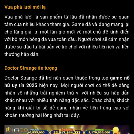
Vua phá lưới mới lạ
Vua phá lưới là sản phẩm từ lâu đã nhận được sự quan
tâm của nhiều khách tham gia. Game đã và đang mang lại
cho làng giải trí một làn gió mới về một chủ đề kinh điển
với bộ môn bóng đá vua toàn cầu. Người chơi sẽ cảm nhận
được sự đầu tư bài bản về trò chơi với nhiều tiện ích và tiền
thưởng hấp dẫn.
Doctor Strange ấn tượng
Doctor Strange đã trở nên quen thuộc trong top
game nổ
hũ uy tín 2025
hiện nay. Mọi người chơi có thể dễ dàng
nhận về những trải nghiệm thú vị với nhiều sự hấp dẫn
khác nhau với nhiều tính năng đặc sắc. Chắc chắn, khách
hàng khi giải trí sẽ dễ dàng nhận về tiền trúng cao với
khoản thưởng hài lòng nhất tại đây.