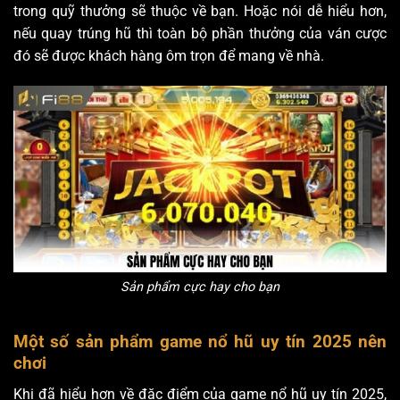
trong quỹ thưởng sẽ thuộc về bạn. Hoặc nói dễ hiểu hơn,
nếu quay trúng hũ thì toàn bộ phần thưởng của ván cược
đó sẽ được khách hàng ôm trọn để mang về nhà.
Sản phẩm cực hay cho bạn
Một số sản phẩm game nổ hũ uy tín 2025 nên
chơi
Khi đã hiểu hơn về đặc điểm của game nổ hũ uy tín 2025,