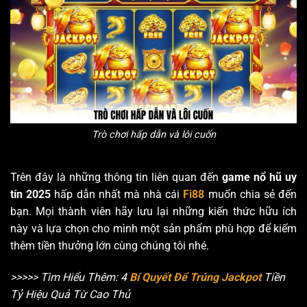
Trò chơi hấp dẫn và lôi cuốn
Trên đây là những thông tin liên quan đến
game nổ hũ uy
tín 2025
hấp dẫn nhất mà nhà cái
Fi88
muốn chia sẻ đến
bạn. Mọi thành viên hãy lưu lại những kiến thức hữu ích
này và lựa chọn cho mình một sản phẩm phù hợp để kiếm
thêm tiền thưởng lớn cùng chúng tôi nhé.
>>>>> Tìm Hiểu Thêm: 4
Bí Quyết Để Trúng Jackpot
Tiền
Tỷ Hiệu Quả Từ Cao Thủ