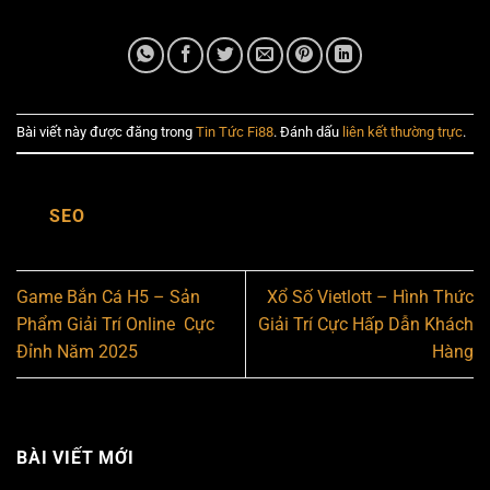
Bài viết này được đăng trong
Tin Tức Fi88
. Đánh dấu
liên kết thường trực
.
SEO
Game Bắn Cá H5 – Sản
Xổ Số Vietlott – Hình Thức
Phẩm Giải Trí Online Cực
Giải Trí Cực Hấp Dẫn Khách
Đỉnh Năm 2025
Hàng
BÀI VIẾT MỚI