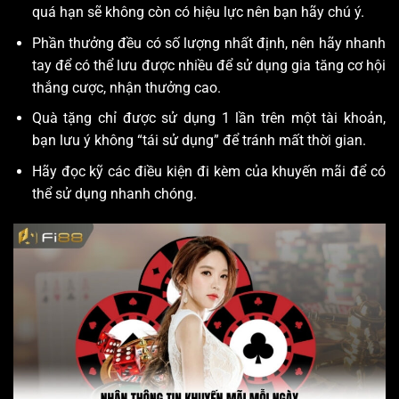
quá hạn sẽ không còn có hiệu lực nên bạn hãy chú ý.
Phần thưởng đều có số lượng nhất định, nên hãy nhanh
tay để có thể lưu được nhiều để sử dụng gia tăng cơ hội
thắng cược, nhận thưởng cao.
Quà tặng chỉ được sử dụng 1 lần trên một tài khoản,
bạn lưu ý không “tái sử dụng” để tránh mất thời gian.
Hãy đọc kỹ các điều kiện đi kèm của khuyến mãi để có
thể sử dụng nhanh chóng.