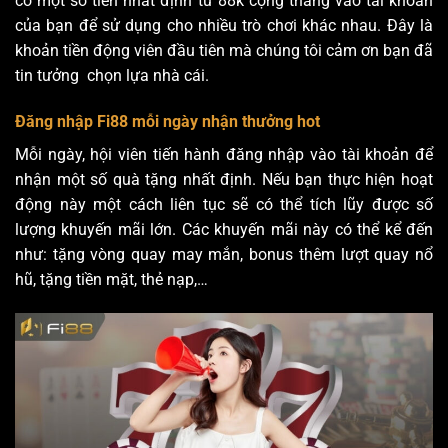
có một số tiền nhất định từ 88k cộng thẳng vào tài khoản
của bạn để sử dụng cho nhiều trò chơi khác nhau. Đây là
khoản tiền động viên đầu tiên mà chúng tôi cảm ơn bạn đã
tin tưởng chọn lựa nhà cái.
Đăng nhập Fi88 mỗi ngày nhận thưởng hot
Mỗi ngày, hội viên tiến hành đăng nhập vào tài khoản để
nhận một số quà tặng nhất định. Nếu bạn thực hiện hoạt
động này một cách liên tục sẽ có thể tích lũy được số
lượng khuyến mãi lớn. Các khuyến mãi này có thể kể đến
như: tặng vòng quay may mắn, bonus thêm lượt quay nổ
hũ, tặng tiền mặt, thẻ nạp,…