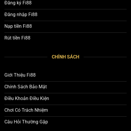
Đăng ký Fi88
Đăng nhập Fi88
Nạp tiền Fi88
Rút tiền Fi88
CHÍNH SÁCH
Giới Thiệu Fi88
Chính Sách Bảo Mật
Điều Khoản Điều Kiện
Chơi Có Trách Nhiệm
Câu Hỏi Thường Gặp