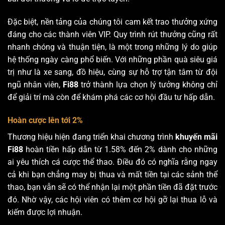
Đặc biệt, nền tảng của chúng tôi cam kết trao thưởng xứng
đáng cho các thành viên VIP. Quy trình rút thưởng cũng rất
nhanh chóng và thuận tiện, là một trong những lý do giúp
hệ thống ngày càng phổ biến. Với những phần quà siêu giá
trị như là xe sang, đồ hiệu, cùng sự hỗ trợ tận tâm từ đội
ngũ nhân viên,
Fi88
trở thành lựa chọn lý tưởng không chỉ
để giải trí mà còn để khám phá các cơ hội đầu tư hấp dẫn.
Hoàn cược lên tới 2%
Thương hiệu hiện đang triển khai chương trình
khuyến mãi
Fi88
hoàn tiền hấp dẫn từ 1.58% đến 2% dành cho những
ai yêu thích cá cược thể thao. Điều đó có nghĩa rằng ngay
cả khi bạn chẳng may bị thua và mất tiền tại các sảnh thể
thao, bạn vẫn sẽ có thể nhận lại một phần tiền đã đặt trước
đó. Nhờ vậy, các hội viên có thêm cơ hội gỡ lại thua lỗ và
kiếm được lợi nhuận.