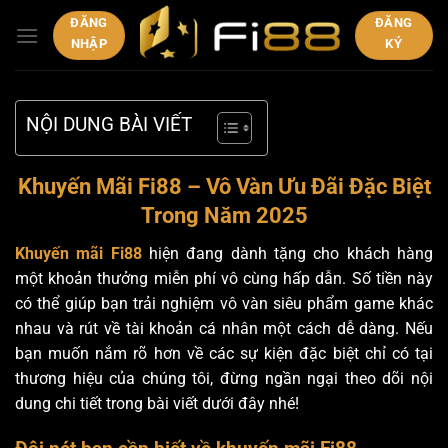
Bỏ
ĐĂNG
ĐĂNG
qua
NHẬP
KÝ
nội
dung
NỘI DUNG BÀI VIẾT
Khuyến Mãi Fi88 – Vô Vàn Ưu Đãi Đặc Biệt
Trong Năm 2025
Khuyến mãi Fi88
hiện đang dành tặng cho khách hàng
một khoản thưởng miễn phí vô cùng hấp dẫn. Số tiền này
có thể giúp bạn trải nghiệm vô vàn siêu phẩm game khác
nhau và rút về tài khoản cá nhân một cách dễ dàng. Nếu
bạn muốn nắm rõ hơn về các sự kiện đặc biệt chỉ có tại
thương hiệu của chúng tôi, đừng ngần ngại theo dõi nội
dung chi tiết trong bài viết dưới đây nhé!