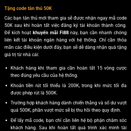
Tặng code tân thủ 50K
Các bạn tân thủ mới tham gia sẽ được nhận ngay mã code
50K sau khi hoàn tất việc đăng ký tài khoản thành công.
Để kích hoạt
khuyến mãi Fi88
này, bạn cần nhanh chóng
liên kết tài khoản ngân hàng với hệ thống. Chỉ cần thỏa
mãn các điều kiện dưới đây, bạn sẽ dễ dàng nhận quà tặng
giá trị từ nhà cái:
Khách hàng khi tham gia cần hoàn tất 15 vòng cược
theo đúng yêu cầu của hệ thống.
Khoản tiền rút tối thiểu là 200K, trong khi mức tối đa
được phép rút là 500K.
Trường hợp khách hàng dành chiến thắng và số dư vượt
quá 500K, phần vượt mức sẽ bị thu hồi theo quy định.
Để lấy mã code, bạn chỉ cần liên hệ bộ phận chăm sóc
khách hàng. Sau khi hoàn tất quá trình xác minh tài