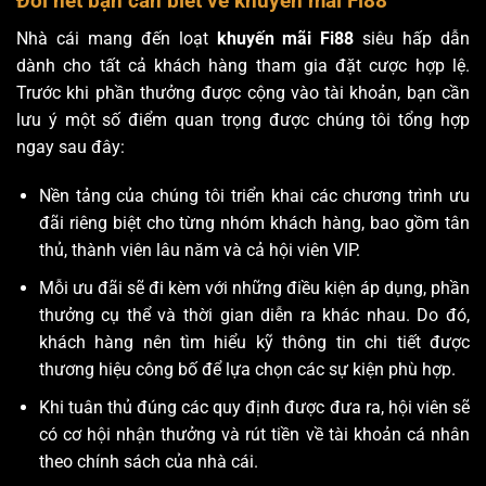
Đôi nét bạn cần biết về khuyến mãi Fi88
Nhà cái mang đến loạt
khuyến mãi Fi88
siêu hấp dẫn
dành cho tất cả khách hàng tham gia đặt cược hợp lệ.
Trước khi phần thưởng được cộng vào tài khoản, bạn cần
lưu ý một số điểm quan trọng được chúng tôi tổng hợp
ngay sau đây:
Nền tảng của chúng tôi triển khai các chương trình ưu
đãi riêng biệt cho từng nhóm khách hàng, bao gồm tân
thủ, thành viên lâu năm và cả hội viên VIP.
Mỗi ưu đãi sẽ đi kèm với những điều kiện áp dụng, phần
thưởng cụ thể và thời gian diễn ra khác nhau. Do đó,
khách hàng nên tìm hiểu kỹ thông tin chi tiết được
thương hiệu công bố để lựa chọn các sự kiện phù hợp.
Khi tuân thủ đúng các quy định được đưa ra, hội viên sẽ
có cơ hội nhận thưởng và rút tiền về tài khoản cá nhân
theo chính sách của nhà cái.