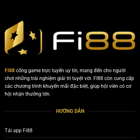
FI88
cổng game trực tuyến uy tín, mang đến cho người
chơi những trải nghiệm giải trí tuyệt vời. FI88 còn cung cấp
các chương trình khuyến mãi đặc biệt, giúp hội viên có cơ
hội nhận thưởng lớn.
HƯỚNG DẪN
Tải app Fi88